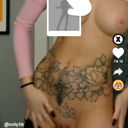
78.1K
@onlytik