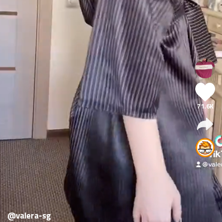
71.6K
@valera-sg