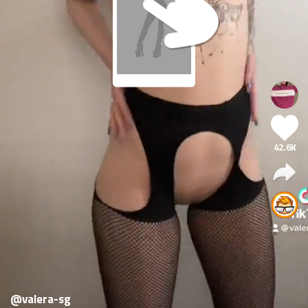
42.6K
@valera-sg