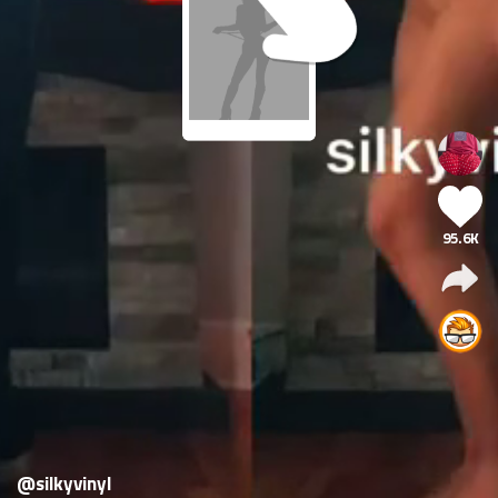
95.6K
@silkyvinyl