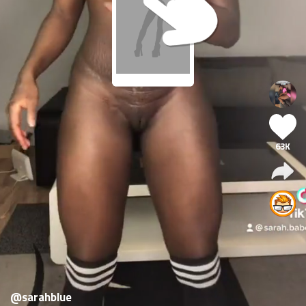
63K
@sarahblue