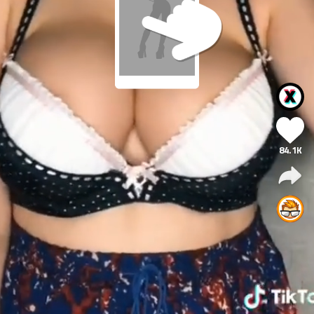
84.1K