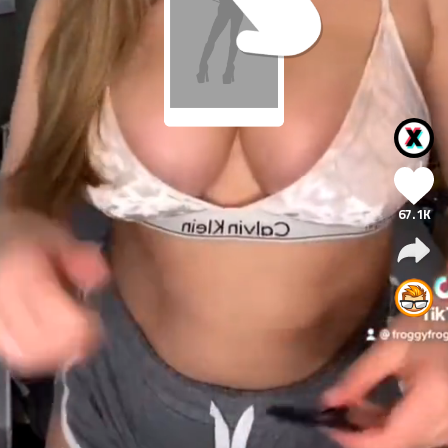
67.1K