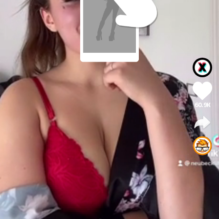
60.9K