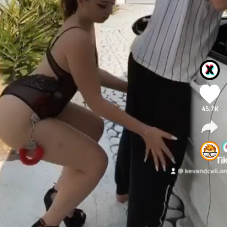
45.7K