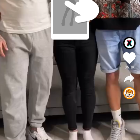
36.3K