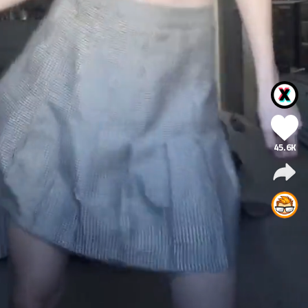
45.6K