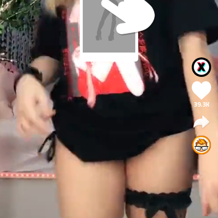
39.3K