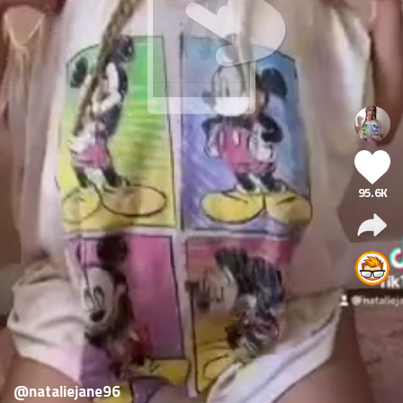
95.6K
@nataliejane96