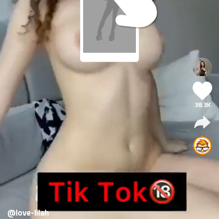
38.3K
@love-lilah