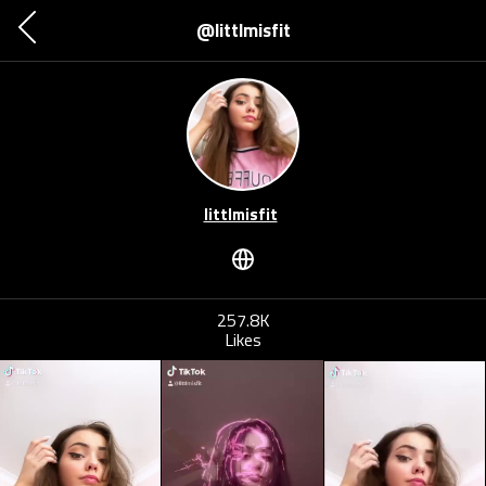
@littlmisfit
littlmisfit
257.8K
Likes