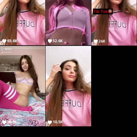
83.6K
52.6K
24K
31.7K
86.9K
10.5K