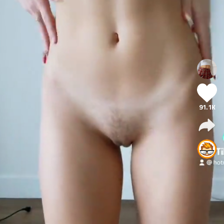
91.1K