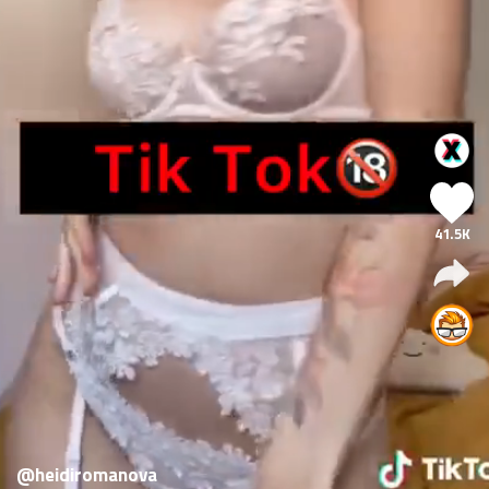
41.5K
@heidiromanova