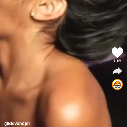
4.4M
@devandpri