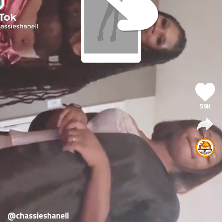
59K
@chassieshanell